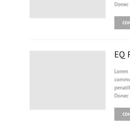
Donec 
CO
EQ 
Lorem 
commod
penati
Donec 
CO