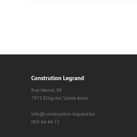
Constrution Legrand
Rue Neuve, 98
7972 Ellignies Sainte Anne
info@construction-legrand.be
069 44 44 72