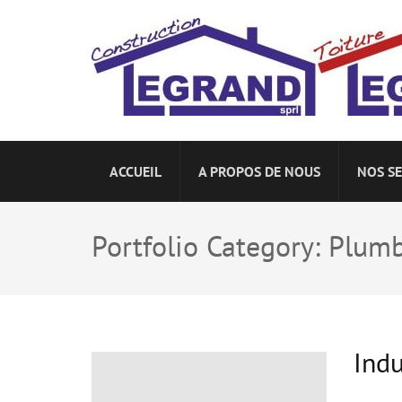
CONSTRUCTION LEGR
Construction et toiture Legrand Ellignies-Sa
ACCUEIL
A PROPOS DE NOUS
NOS SE
Portfolio Category: Plum
Indu