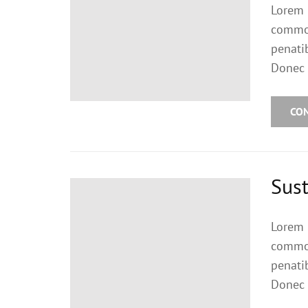
Lorem 
commod
penati
Donec 
CO
Sust
Lorem 
commod
penati
Donec 