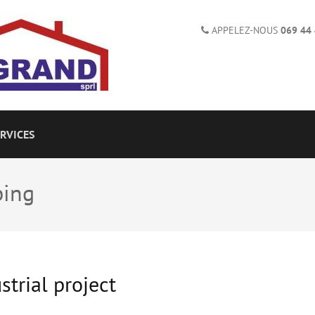
APPELEZ-NOUS
069 44 
AND
inte Anne
RVICES
bing
strial project