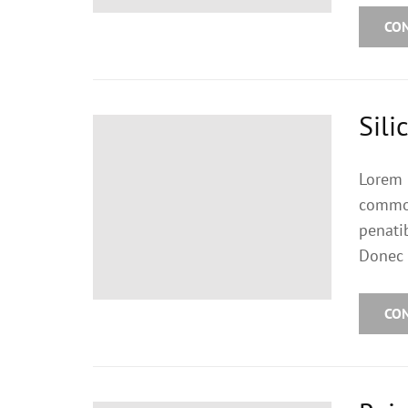
CO
Sili
Lorem 
commod
penati
Donec 
CO