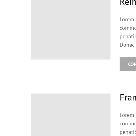
Rein
Lorem 
commod
penati
Donec 
CO
Fra
Lorem 
commod
penati